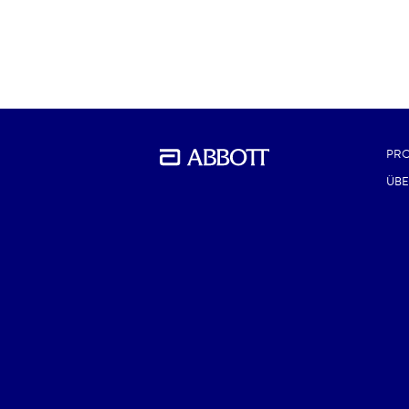
PR
ÜBE