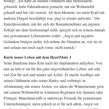
betätigt. „Ich habe an meinen Oldtimern und Motorrädern
gebastelt, habe Fahrradtouren gemacht, mir ein Wohnmobil
gekauft und bin viel verreist. Ab dem Moment, wo mein Kopf mit
anderen Dingen beschäftigt war, ging es wieder aufwärts.“ Die
Entschlossenheit, mit der sich der Bauunternehmer am eigenen
Schopf aus dem Seelensumpf zieht, spiegelt sich in seinem damals
neu gewonnenen Lebensmotto wider: „Angst und negative
Gedanken bringen nichts. Ich nehme die Situation an, wie sie ist
und schaue nur noch nach vorne, nicht zurück.“
Kurts neues Leben mit dem HeartMate 3
Seine Baufirma muss Kurt nach der Implantation aufgeben. Von
nun an lebt er ein für ihn ganz ungewöhnliches Leben: mit sehr
viel Zeit für sich und immer auf Achse. Er macht Ausflüge mit
seinen Oldtimern oder seiner Harley und verbringt, in
Abstimmung mit seinen Ärzten, vor allem die Wintermonate gern
mit seinem Wohnmobil in wärmeren Regionen wie Spanien oder
Portugal. Manchmal trifft er unterwegs Freunde für gemeinsame
Unternehmungen, meist jedoch ist er für sich allein. Angst vor