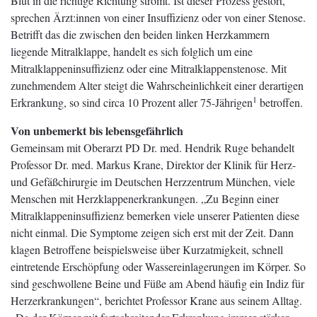
Blut in die richtige Richtung strömt. Ist dieser Prozess gestört,
sprechen Ärzt:innen von einer Insuffizienz oder von einer Stenose.
Betrifft das die zwischen den beiden linken Herzkammern
liegende Mitralklappe, handelt es sich folglich um eine
Mitralklappeninsuffizienz oder eine Mitralklappenstenose. Mit
zunehmendem Alter steigt die Wahrscheinlichkeit einer derartigen
1
Erkrankung, so sind circa 10 Prozent aller 75-Jährigen
betroffen.
Von unbemerkt bis lebensgefährlich
Gemeinsam mit Oberarzt PD Dr. med. Hendrik Ruge behandelt
Professor Dr. med. Markus Krane, Direktor der Klinik für Herz-
und Gefäßchirurgie im Deutschen Herzzentrum München, viele
Menschen mit Herzklappenerkrankungen. „Zu Beginn einer
Mitralklappeninsuffizienz bemerken viele unserer Patienten diese
nicht einmal. Die Symptome zeigen sich erst mit der Zeit. Dann
klagen Betroffene beispielsweise über Kurzatmigkeit, schnell
eintretende Erschöpfung oder Wassereinlagerungen im Körper. So
sind geschwollene Beine und Füße am Abend häufig ein Indiz für
Herzerkrankungen“, berichtet Professor Krane aus seinem Alltag.