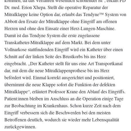
kommen, da das Verfahren wesentlich schonender ist“, erklärt PD
Dr. med. Erion Xhepa. Stellt die operative Reparatur der
Mitralklappe keine Option dar, erlaubt das Tendyne™ System von
Abbott den Ersatz der Mitralklappe ohne Eingriff am offenen
Herzen und ohne den Einsatz einer Herz-Lungen-Maschine.
Damit ist das Tendyne System die erste zugelassene
Transkatheter-Mitralklappe auf dem Markt. Bei dem unter
Vollnarkose stattfindenden Eingriff wird ein Katheter über einen
Schnitt auf der linken Seite des Brustkorbs bis ins Herz
eingebracht. „Der Katheter stellt für uns eine Art Transportkanal
dar, mit dem die neue Mitralklappenprothese bis ins Herz
befördert wird. Einmal korrekt ausgerichtet und positioniert,
übernimmt die neue Klappe sofort die Funktion der defekten
Mitralklappe“, erläutert Professor Krane den Ablauf des Eingriffs.
Patient:innen bleiben im Anschluss an die Operation einige Tage
zur Beobachtung im Krankenhaus. Schon kurze Zeit nach dem
Eingriff verbessern sich die Beschwerden bei den meisten
Betroffenen deutlich, wodurch sie wieder mehr Lebensqualität
zurückgewinnen.