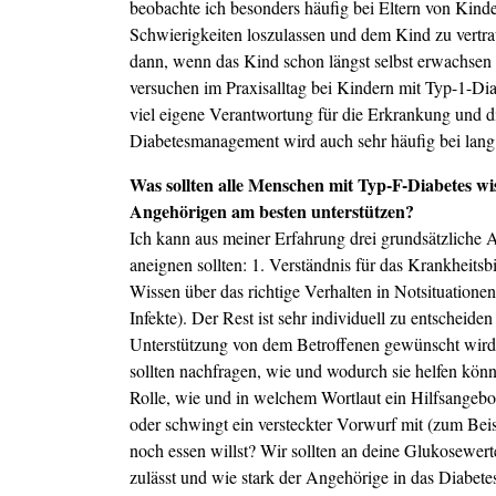
beobachte ich besonders häufig bei Eltern von Kinde
Schwierigkeiten loszulassen und dem Kind zu vertra
dann, wenn das Kind schon längst selbst erwachsen i
versuchen im Praxisalltag bei Kindern mit Typ-1-Dia
viel eigene Verantwortung für die Erkrankung und 
Diabetesmanagement wird auch sehr häufig bei lang 
Was sollten alle Menschen mit Typ-F-Diabetes w
Angehörigen am besten unterstützen?
Ich kann aus meiner Erfahrung drei grundsätzliche 
aneignen sollten: 1. Verständnis für das Krankheitsb
Wissen über das richtige Verhalten in Notsituation
Infekte). Der Rest ist sehr individuell zu entschei
Unterstützung von dem Betroffenen gewünscht wird.
sollten nachfragen, wie und wodurch sie helfen könn
Rolle, wie und in welchem Wortlaut ein Hilfsangebot 
oder schwingt ein versteckter Vorwurf mit (zum Beis
noch essen willst? Wir sollten an deine Glukosewerte
zulässt und wie stark der Angehörige in das Diabe