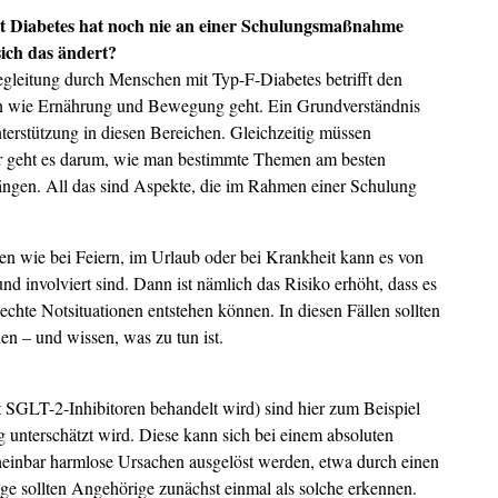
t Diabetes hat noch nie an einer Schulungsmaßnahme
ich das ändert?
gleitung durch Menschen mit Typ-F-Diabetes betrifft den
n wie Ernährung und Bewegung geht. Ein Grundverständnis
nterstützung in diesen Bereichen. Gleichzeitig müssen
er geht es darum, wie man bestimmte Themen am besten
ängen. All das sind Aspekte, die im Rahmen einer Schulung
nen wie bei Feiern, im Urlaub oder bei Krankheit kann es von
d involviert sind. Dann ist nämlich das Risiko erhöht, dass es
hte Notsituationen entstehen können. In diesen Fällen sollten
 – und wissen, was zu tun ist.
t SGLT-2-Inhibitoren behandelt wird) sind hier zum Beispiel
g unterschätzt wird. Diese kann sich bei einem absoluten
heinbar harmlose Ursachen ausgelöst werden, etwa durch einen
age sollten Angehörige zunächst einmal als solche erkennen.