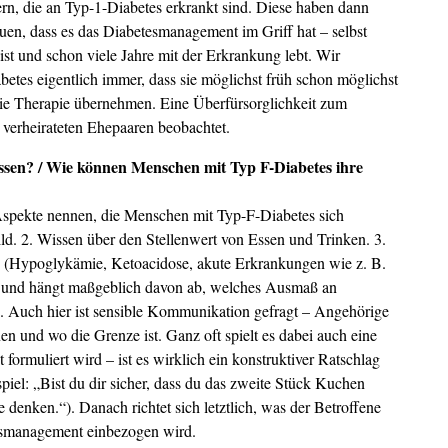
rn, die an Typ-1-Diabetes erkrankt sind. Diese haben dann
uen, dass es das Diabetesmanagement im Griff hat – selbst
st und schon viele Jahre mit der Erkrankung lebt. Wir
betes eigentlich immer, dass sie möglichst früh schon möglichst
die Therapie übernehmen. Eine Überfürsorglichkeit zum
verheirateten Ehepaaren beobachtet.
issen? / Wie können Menschen mit Typ F-Diabetes ihre
Aspekte nennen, die Menschen mit Typ-F-Diabetes sich
ild. 2. Wissen über den Stellenwert von Essen und Trinken. 3.
en (Hypoglykämie, Ketoacidose, akute Erkrankungen wie z. B.
den und hängt maßgeblich davon ab, welches Ausmaß an
 Auch hier ist sensible Kommunikation gefragt – Angehörige
en und wo die Grenze ist. Ganz oft spielt es dabei auch eine
formuliert wird – ist es wirklich ein konstruktiver Ratschlag
piel: „Bist du dir sicher, dass du das zweite Stück Kuchen
 denken.“). Danach richtet sich letztlich, was der Betroffene
tesmanagement einbezogen wird.