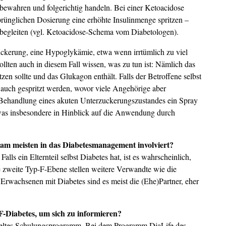
bewahren und folgerichtig handeln. Bei einer Ketoacidose
prünglichen Dosierung eine erhöhte Insulinmenge spritzen –
begleiten (vgl. Ketoacidose-Schema vom Diabetologen).
uckerung, eine Hypoglykämie, etwa wenn irrtümlich zu viel
llten auch in diesem Fall wissen, was zu tun ist: Nämlich das
zen sollte und das Glukagon enthält. Falls der Betroffene selbst
n auch gespritzt werden, wovor viele Angehörige aber
 Behandlung eines akuten Unterzuckerungszustandes ein Spray
 was insbesondere in Hinblick auf die Anwendung durch
am meisten in das Diabetesmanagement involviert?
alls ein Elternteil selbst Diabetes hat, ist es wahrscheinlich,
e zweite Typ-F-Ebene stellen weitere Verwandte wie die
Erwachsenen mit Diabetes sind es meist die (Ehe)Partner, eher
-Diabetes, um sich zu informieren?
ickeltes Schulungsprogramm. Bei dem Programm DiaLife des