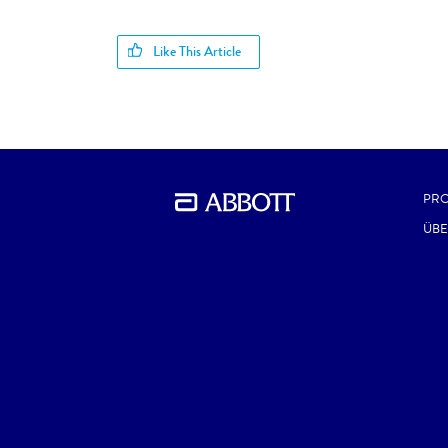
Like This Article
PR
ÜBE