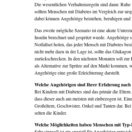
Die wesentlichen Verhaltensregeln sind dann: Ruhe 
sollten Menschen mit Diabetes im Vergleich zur urs
dabei können Angehörige beistehen, beruhigen und 
Das zweite mögliche Szenario ist eine akute Unterz
Insulin berechnet und gespritzt wurde. Angehörige so
Notfallset holen, das jeder Mensch mit Diabetes besit
nicht mehr dazu in der Lage ist, sollte das Glukago
zurückschrecken. In den nächsten Monaten soll zur
als Alternative zur Spritze auf den Markt kommen,
Angehörige eine große Erleichterung darstellt.
Welche Angehörigen sind Ihrer Erfahrung nach 
Bei Kindern mit Diabetes sind das primär die Eltern. F
dass dieser auch am meisten mit einbezogen ist. Ein
Großeltern, Geschwister, Onkel und Tanten dar. Bei 
selten die Kinder.
Welche Möglichkeiten haben Menschen mit Typ-F
Sehr sinnvoll ist ein speziell für Angehörige entw