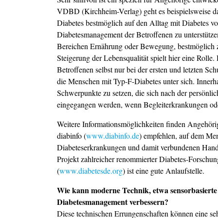
VDBD (Kirchheim-Verlag) geht es beispielsweise d
Diabetes bestmöglich auf den Alltag mit Diabetes vor
Diabetesmanagement der Betroffenen zu unterstützen
Bereichen Ernährung oder Bewegung, bestmöglich zu
Steigerung der Lebensqualität spielt hier eine Roll
Betroffenen selbst nur bei der ersten und letzten Sch
die Menschen mit Typ-F-Diabetes unter sich. Inner
Schwerpunkte zu setzen, die sich nach der persönlich
eingegangen werden, wenn Begleiterkrankungen ode
Weitere Informationsmöglichkeiten finden Angehörig
diabinfo (
www.diabinfo.de
) empfehlen, auf dem Men
Diabeteserkrankungen und damit verbundenen Handlu
Projekt zahlreicher renommierter Diabetes-Forschun
(
www.diabetesde.org
) ist eine gute Anlaufstelle.
Wie kann moderne Technik, etwa sensorbasierte 
Diabetesmanagement verbessern?
Diese technischen Errungenschaften können eine seh