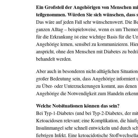
Ein Großsteil der Angehörigen von Menschen mi
teilgenommen. Würden Sie sich wünschen, dass s
Das wäre auf jeden Fall sehr wünschenswert. Die Be
ganzen Alltag – beispielsweise, wenn es um Theme
für die Erkrankung ist eine wichtige Basis für die U
Angehörige lernen, sensibel zu kommunizieren. Hi
anspricht, ohne den Menschen mit Diabetes zu bedr
behandelt werden.
Aber auch in besonderen nicht-alltäglichen Situatio
großer Bedeutung sein, dass Angehörige informiert un
zu Über- oder Unterzuckerungen kommt, aus denen ec
Angehörige die Notwendigkeit zum Handeln erkennen
Welche Notsituationen können das sein?
Bei Typ-1-Diabetes (und bei Typ-2-Diabetes, der mi
Ketoacidosen relevant; eine Komplikation, die häufi
Insulinmangel sehr schnell entwickeln und durch sc
fiebrigen Infekt. Eine ketoacidotische Stoffwechsell