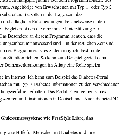
arum, Angehörige von Erwachsenen mit Typ-1- oder Typ-2-
zubereiten. Sie sollen in der Lage sein, das
 und alltägliche Entscheidungen, beispielsweise in den
 begleiten. Auch die emotionale Unterstützung zur
e. Das Besondere an diesem Programm ist auch, dass die
ulungseinheit mit anwesend sind – in der restlichen Zeit sind
halb des Programmes ist es zudem möglich, bestimmte
en Situation richten. So kann zum Beispiel gezielt darauf
r Demenzerkrankungen im Alltag eine Rolle spielen.
e im Internet. Ich kann zum Beispiel das Diabetes-Portal
schen mit Typ-F-Diabetes Informationen zu den verschiedenen
ngsverfahren erhalten. Das Portal ist ein gemeinsames
gszentren und -institutionen in Deutschland. Auch diabetesDE
Glukosemesssysteme wie FreeStyle Libre, das
r große Hilfe für Menschen mit Diabetes und ihre